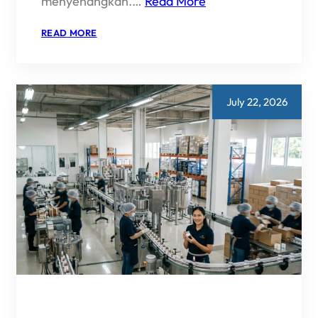
menyenangkan.…
Read More
:
READ MORE
JASA
MAKLON
GUMMY
COLLAGEN
PREMIUM
(KUALITAS
July 22, 2026
TERJAMIN)