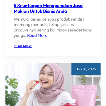
5 Keuntungan Menggunakan Jasa
Maklon Untuk Bisnis Anda
Memulai bisnis dengan produk sendiri
memang menarik, tetapi proses
produksinya sering kali tidak sesederhana
yang…
Read More
:
READ MORE
5
KEUNTUNGAN
MENGGUNAKAN
JASA
MAKLON
UNTUK
July 18, 2026
BISNIS
ANDA