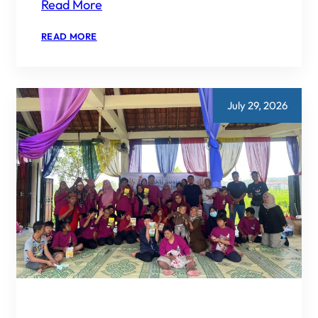
Read More
:
READ MORE
JASA
MAKLON
SUSU
KAMBING
ETAWA
TERBAIK
July 29, 2026
UNTUK
BRAND
ANDA