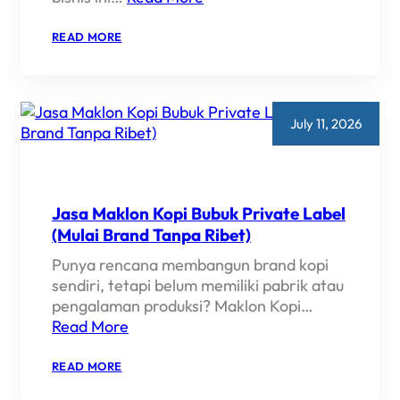
:
READ MORE
CARA
MEMULAI
BISNIS
GUMMY
KOLAGEN
DARI
July 11, 2026
NOL
(ANTI
GAGAL!)
Jasa Maklon Kopi Bubuk Private Label
(Mulai Brand Tanpa Ribet)
Punya rencana membangun brand kopi
sendiri, tetapi belum memiliki pabrik atau
pengalaman produksi? Maklon Kopi…
Read More
:
READ MORE
JASA
MAKLON