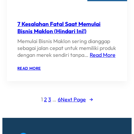
DIKENAL
&
LARIS
7 Kesalahan Fatal Saat Memulai
Bisnis Maklon (Hindari Ini!)
Memulai Bisnis Maklon sering dianggap
sebagai jalan cepat untuk memiliki produk
dengan merek sendiri tanpa…
Read More
:
READ MORE
7
KESALAHAN
FATAL
SAAT
MEMULAI
BISNIS
1
2
3
…
6
Next Page
→
MAKLON
(HINDARI
INI!)