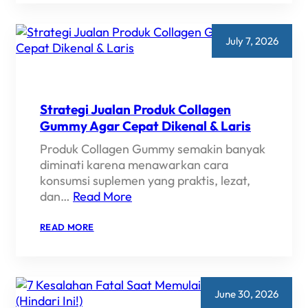
KOPI
BUBUK
PRIVATE
LABEL
July 7, 2026
(MULAI
BRAND
TANPA
RIBET)
Strategi Jualan Produk Collagen
Gummy Agar Cepat Dikenal & Laris
Produk Collagen Gummy semakin banyak
diminati karena menawarkan cara
konsumsi suplemen yang praktis, lezat,
dan…
Read More
:
READ MORE
STRATEGI
JUALAN
PRODUK
COLLAGEN
GUMMY
AGAR
June 30, 2026
CEPAT