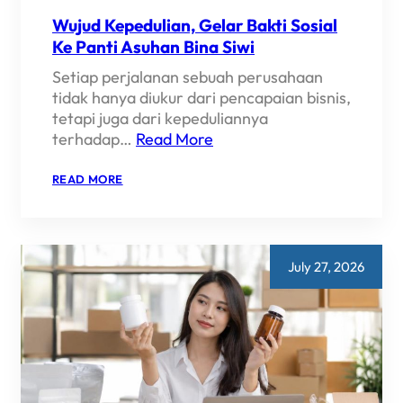
Wujud Kepedulian, Gelar Bakti Sosial
Ke Panti Asuhan Bina Siwi
Setiap perjalanan sebuah perusahaan
tidak hanya diukur dari pencapaian bisnis,
tetapi juga dari kepeduliannya
terhadap…
Read More
:
READ MORE
WUJUD
KEPEDULIAN,
GELAR
BAKTI
SOSIAL
KE
July 27, 2026
PANTI
ASUHAN
BINA
SIWI