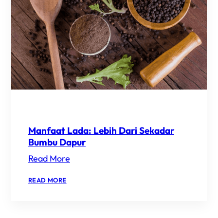
OVEN
&
TANPA
RIBET
Manfaat Lada: Lebih Dari Sekadar
Bumbu Dapur
Read More
:
READ MORE
MANFAAT
LADA:
LEBIH
DARI