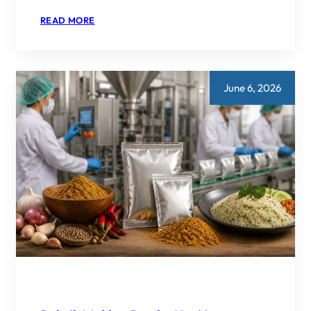
:
READ MORE
MAKLON
BUMBU
INSTAN
NASI
SKALA
KECIL:
June 6, 2026
BISA
ATAU
TIDAK?
INI
JAWABANNYA