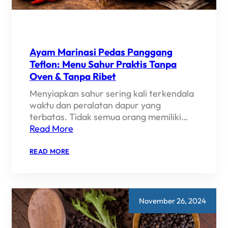
Ayam Marinasi Pedas Panggang
Teflon: Menu Sahur Praktis Tanpa
Oven & Tanpa Ribet
Menyiapkan sahur sering kali terkendala
waktu dan peralatan dapur yang
terbatas. Tidak semua orang memiliki…
Read More
:
READ MORE
AYAM
MARINASI
PEDAS
PANGGANG
TEFLON:
MENU
November 26, 2024
SAHUR
PRAKTIS
TANPA