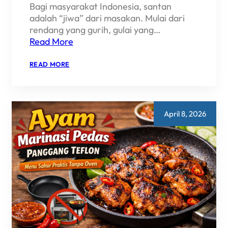
Bagi masyarakat Indonesia, santan
adalah “jiwa” dari masakan. Mulai dari
rendang yang gurih, gulai yang…
Read More
:
READ MORE
RAHASIA
KELEZATAN
MASAKAN
DENGAN
SANTAN
BUBUK
April 8, 2026
INSTAN