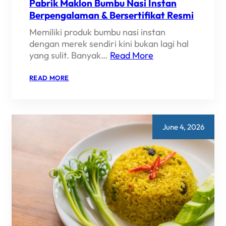
Pabrik Maklon Bumbu Nasi Instan
Berpengalaman & Bersertifikat Resmi
Memiliki produk bumbu nasi instan
dengan merek sendiri kini bukan lagi hal
yang sulit. Banyak…
Read More
:
READ MORE
PABRIK
MAKLON
BUMBU
NASI
INSTAN
BERPENGALAMAN
June 4, 2026
&
BERSERTIFIKAT
RESMI