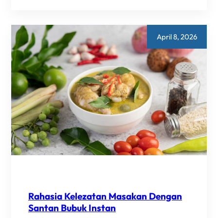
KEUNTUNGAN
MENGGUNAKAN
JASA
MAKLON
BUMBU
April 8, 2026
UNTUK
BISNIS
ANDA
Rahasia Kelezatan Masakan Dengan
Santan Bubuk Instan