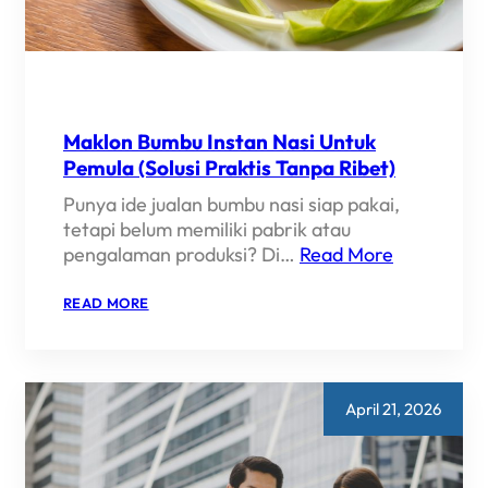
Maklon Bumbu Instan Nasi Untuk
Pemula (Solusi Praktis Tanpa Ribet)
Punya ide jualan bumbu nasi siap pakai,
tetapi belum memiliki pabrik atau
pengalaman produksi? Di…
Read More
:
READ MORE
MAKLON
BUMBU
INSTAN
NASI
UNTUK
PEMULA
April 21, 2026
(SOLUSI
PRAKTIS
TANPA
RIBET)