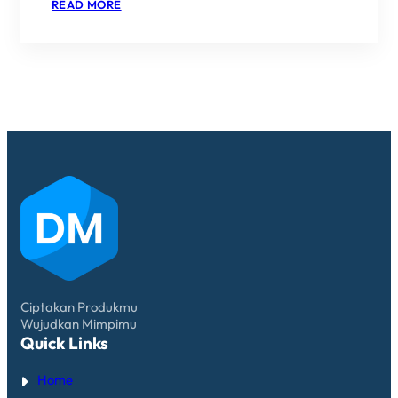
:
READ MORE
JASA
PENGOLAHAN
KOPI
ROBUSTA
(MAKLON
KOPI)
Ciptakan Produkmu
Wujudkan Mimpimu
Quick Links
Home