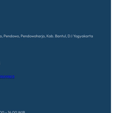
to, Pendowo, Pendowoharjo, Kab. Bantul, D.I Yogyakarta
i
12509303
.00 – 16.00 WIB