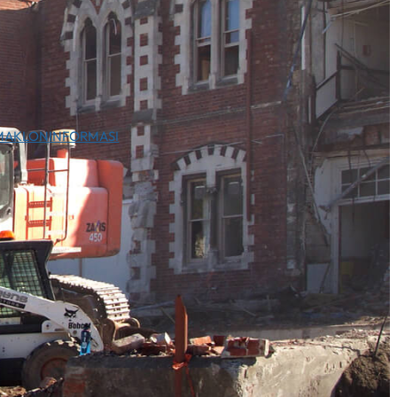
Facebook
Instagram
TikTok
YouTube
WhatsApp
KONSULTASI GRATIS
MAKLON
INFORMASI