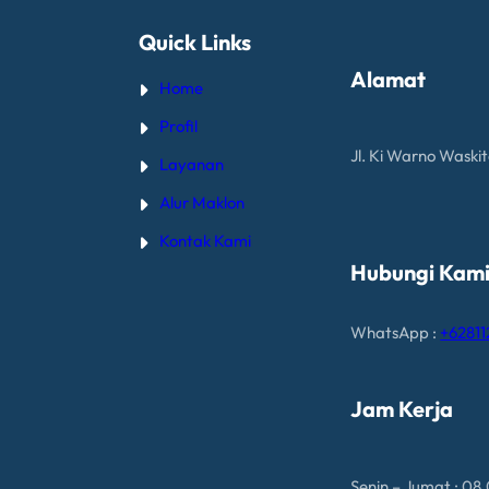
Quick Links
Alamat
Home
Profil
Jl. Ki Warno Waski
Layanan
Alur Maklon
Kontak Kami
Hubungi Kam
WhatsApp :
+6281
Jam Kerja
Senin – Jumat : 08