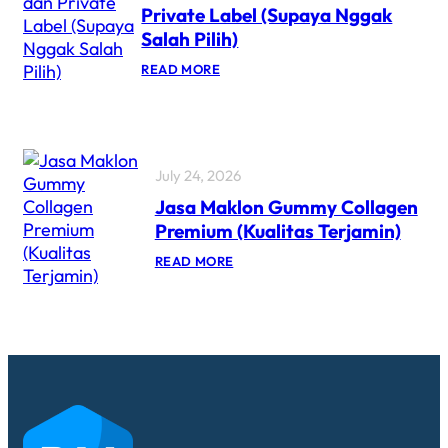
Private Label (Supaya Nggak
Salah Pilih)
READ MORE
July 24, 2026
Jasa Maklon Gummy Collagen
Premium (Kualitas Terjamin)
READ MORE