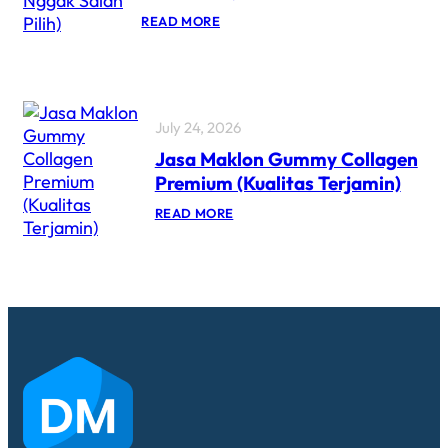
READ MORE
July 24, 2026
Jasa Maklon Gummy Collagen
Premium (Kualitas Terjamin)
READ MORE