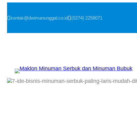
Skip
to
content


kontak@dwimanunggal.co.id
(0274) 2258071
7 Ide Bisnis M
Paling Laris & 
Pemula