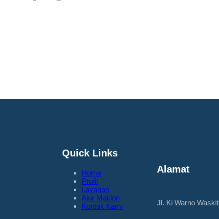
Quick Links
Alamat
Home
Profil
Layanan
Alur Maklon
Jl. Ki Warno Waski
Kontak Kami