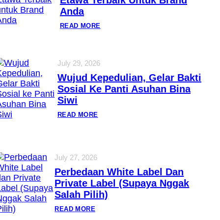
Anda
:
READ MORE
J
A
S
A
M
July 29, 2026
A
Wujud Kepedulian, Gelar Bakti
K
L
Sosial Ke Panti Asuhan Bina
O
Siwi
N
S
U
:
READ MORE
S
W
U
U
K
J
A
U
M
D
July 27, 2026
B
K
I
E
Perbedaan White Label Dan
N
P
G
E
Private Label (Supaya Nggak
E
D
Salah Pilih)
T
U
A
L
:
READ MORE
W
I
P
A
A