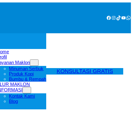
Facebook
Instagram
TikTok
YouTube
WhatsApp
ome
rofil
ayanan Maklon
Minuman Serbuk
KONSULTASI GRATIS
Produk Kopi
Bumbu & Rempah
LUR MAKLON
NFORMASI
Kontak Kami
Blog