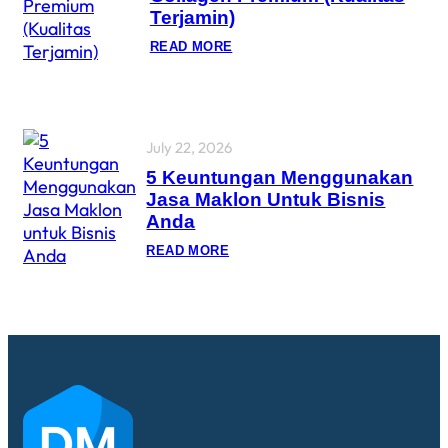
Terjamin)
READ MORE
July 22, 2026
5 Keuntungan Menggunakan
Jasa Maklon Untuk Bisnis
Anda
READ MORE