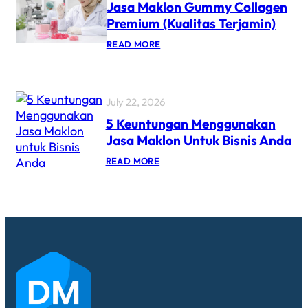
Jasa Maklon Gummy Collagen
Premium (Kualitas Terjamin)
READ MORE
July 22, 2026
5 Keuntungan Menggunakan
Jasa Maklon Untuk Bisnis Anda
READ MORE