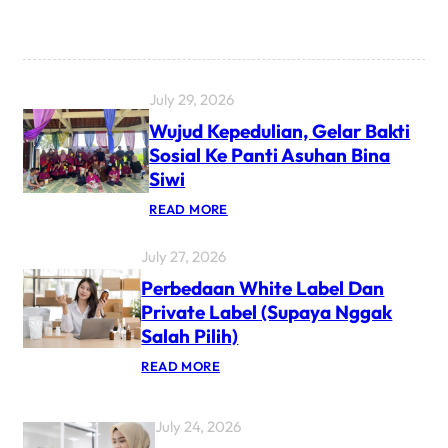
July 29, 2026
Wujud Kepedulian, Gelar Bakti
Sosial Ke Panti Asuhan Bina
Siwi
READ MORE
July 27, 2026
Perbedaan White Label Dan
Private Label (Supaya Nggak
Salah Pilih)
READ MORE
July 24, 2026